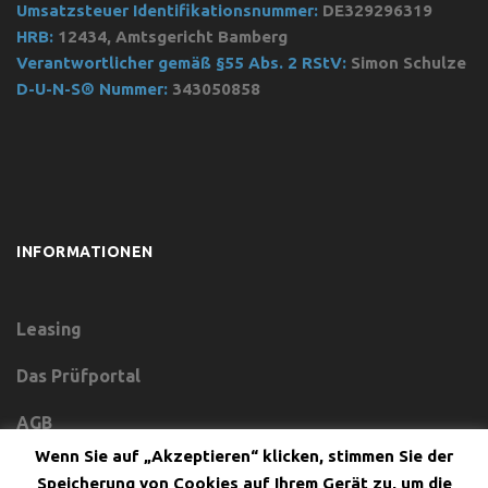
Umsatzsteuer Identifikationsnummer:
DE329296319
HRB:
12434, Amtsgericht Bamberg
Verantwortlicher gemäß §55 Abs. 2 RStV:
Simon Schulze
D-U-N-S® Nummer:
343050858
INFORMATIONEN
Leasing
Das Prüfportal
AGB
Wenn Sie auf „Akzeptieren“ klicken, stimmen Sie der
Datenschutzerklärung
Speicherung von Cookies auf Ihrem Gerät zu, um die