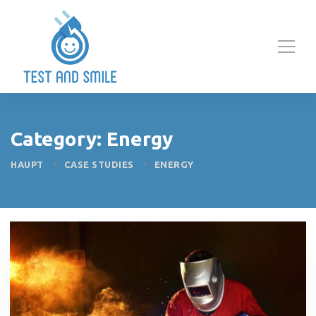
Category: Energy
HAUPT
CASE STUDIES
ENERGY