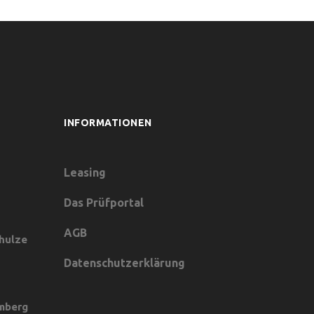
INFORMATIONEN
Leasing
Das Prüfportal
u
AGB
hulze
Datenschutzerklärung
mberg