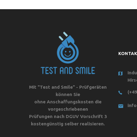
KONTA
Indu
Hirs
Mit "Test and Smile" - Prüfgeräten
(+49
können Sie
ohne Anschaffungskosten die
inf
vorgeschriebenen
Prüfungen nach DGUV Vorschrift 3
kostengünstig selber realisieren.