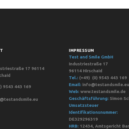
KT
IMPRESSUM
Test and Smile GmbH
Industriestraße 17
striestraße 17 96114
96114 Hirschaid
chaid
Tel.:
(+49)
(0) 9543 443 169
Email:
info@testandsmile.e
) 9543 443 169
Web:
www.testandsmile.de
Geschäftsführung:
Simon Sc
o@testandsmile.eu
Umsatzsteuer
Identifikationsnummer:
DE329296319
HRB:
12434, Amtsgericht Ba