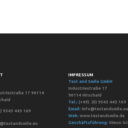
KT
IMPRESSUM
Test and Smile GmbH
Industriestraße 17
striestraße 17 96114
96114 Hirschaid
chaid
Tel.:
(+49)
(0) 9543 443 169
Email:
info@testandsmile.e
) 9543 443 169
Web:
www.testandsmile.de
Geschäftsführung:
Simon Sc
o@testandsmile.eu