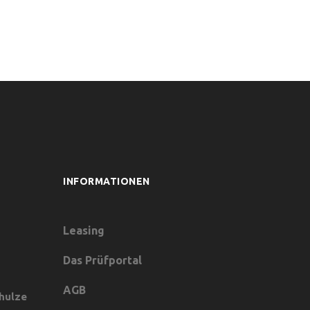
INFORMATIONEN
Leasing
Das Prüfportal
u
AGB
hulze