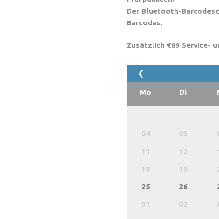
Der Bluetooth-Barcodesc
Barcodes.
Zusätzlich €89 Service- 
❮
Mo
Di
04
05
11
12
18
19
25
26
01
02