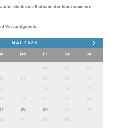
anner dient zum Einlesen der Identnummern-
und Versandgebühr.
MAI
2026
❯
Mi
Do
Fr
Sa
So
01
02
03
06
07
08
09
10
13
14
15
16
17
20
21
22
23
24
27
28
29
30
31
03
04
05
06