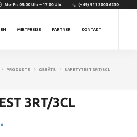
Mo-Fr: 09:00 Uhr – 17:00 Uhr
(+49) 911 3000 6230
FEN
MIETPREISE
PARTNER
KONTAKT
PRODUKTE
GERÄTE
SAFETYTEST 3RT/3CL
EST 3RT/3CL
he