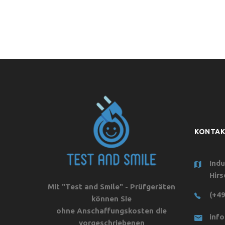
KONTA
Indu
Hirs
Mit "Test and Smile" - Prüfgeräten
(+49
können Sie
ohne Anschaffungskosten die
inf
vorgeschriebenen